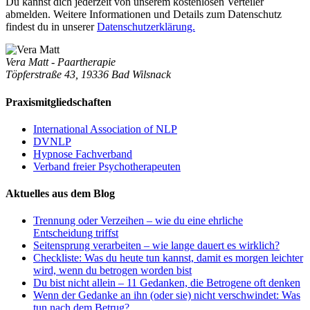
Du kannst dich jederzeit von unserem kostenlosen Verteiler
abmelden. Weitere Informationen und Details zum Datenschutz
findest du in unserer
Datenschutzerklärung.
Vera Matt - Paartherapie
Töpferstraße 43, 19336 Bad Wilsnack
Praxismitgliedschaften
International Association of NLP
DVNLP
Hypnose Fachverband
Verband freier Psychotherapeuten
Aktuelles aus dem Blog
Trennung oder Verzeihen – wie du eine ehrliche
Entscheidung triffst
Seitensprung verarbeiten – wie lange dauert es wirklich?
Checkliste: Was du heute tun kannst, damit es morgen leichter
wird, wenn du betrogen worden bist
Du bist nicht allein – 11 Gedanken, die Betrogene oft denken
Wenn der Gedanke an ihn (oder sie) nicht verschwindet: Was
tun nach dem Betrug?