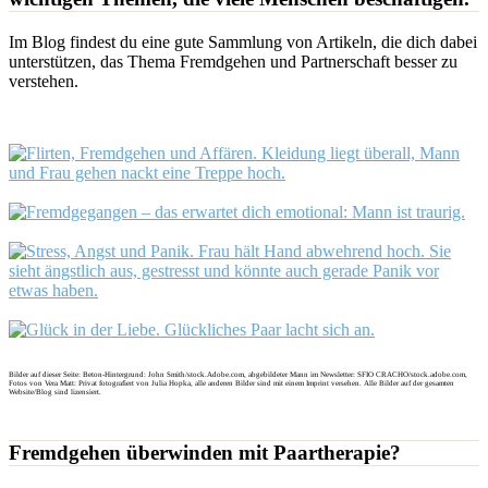
Im Blog findest du eine gute Sammlung von Artikeln, die dich dabei
unterstützen, das Thema Fremdgehen und Partnerschaft besser zu
verstehen.
Fremdgehen aufdecken und verarbeiten
Bleiben oder gehen?
Toxische Beziehungen
Beziehungstipps
Bilder auf dieser Seite: Beton-Hintergrund: John Smith/stock.Adobe.com, abgebildeter Mann im Newsletter: SFIO CRACHO/stock.adobe.com,
Fotos von Vera Matt: Privat fotografiert von Julia Hopka, alle anderen Bilder sind mit einem Imprint versehen. Alle Bilder auf der gesamten
Website/Blog sind lizensiert.
Fremdgehen überwinden mit Paartherapie?