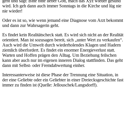
geht und sagt: Bitte bitte lieber Gott, mach das Xyz wieder gesund
wird. Ich geh dann auch immer Sonntags in die Kirche und lüg nie
nie wieder!
Oder es ist so, wie wenn jemand eine Diagnose vom Arzt bekommt
und dann zur Wahrsagerin geht.
Es findet kein Realitätscheck statt. Es wird sich nicht an der Realität
orientiert. Man ist sozusagen bereit, sich „unter Wert zu verkaufen“.
Auch wird die Umwelt durch wiederholendes Klagen und Hadern
ziemlich überfordert. Es findet ein enormer Energieverlust statt.
Warten und Hoffen prägen den Alltag. Um Beziehung feilschen
kann aber auch nur im eigenen inneren Dialog stattfinden. Das geht
dann mit Selbst- oder Fremdabwertung einher.
Interessanterweise ist diese Phase der Trennung eine Situation, in
der eine Geliebte oder ein Geliebter in einer Dreiecksgeschichte fast
immer zu finden ist (Quelle: Jellouschek/Langsdorff).