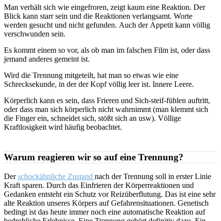
Man verhält sich wie eingefroren, zeigt kaum eine Reaktion. Der
Blick kann starr sein und die Reaktionen verlangsamt. Worte
werden gesucht und nicht gefunden. Auch der Appetit kann völlig
verschwunden sein.
Es kommt einem so vor, als ob man im falschen Film ist, oder dass
jemand anderes gemeint ist.
Wird die Trennung mitgeteilt, hat man so etwas wie eine
Schrecksekunde, in der der Kopf völlig leer ist. Innere Leere.
Körperlich kann es sein, dass Frieren und Sich-steif-fühlen auftritt,
oder dass man sich körperlich nicht wahrnimmt (man klemmt sich
die Finger ein, schneidet sich, stößt sich an usw). Völlige
Kraftlosigkeit wird häufig beobachtet.
Warum reagieren wir so auf eine Trennung?
Der
schockähnliche Zustand
nach der Trennung soll in erster Linie
Kraft sparen. Durch das Einfrieren der Körperreaktionen und
Gedanken entsteht ein Schutz vor Reizüberflutung. Das ist eine sehr
alte Reaktion unseres Körpers auf Gefahrensituationen. Genetisch
bedingt ist das heute immer noch eine automatische Reaktion auf
bedrohliche Erlebnisse. Eine Trennung gehört definitiv dazu. Ein