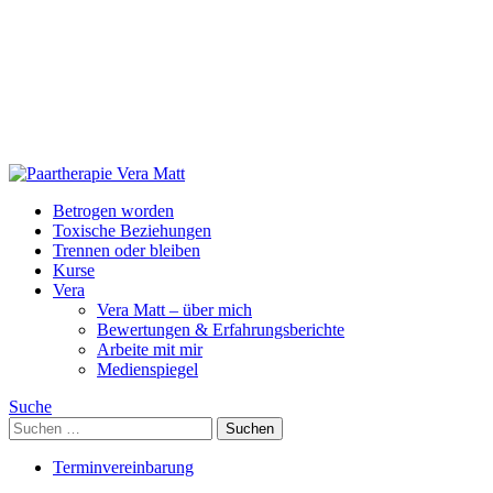
Skip
Paartherapie
to
Vera
Betrogen worden
content
Matt
Toxische Beziehungen
Trennen oder bleiben
Kurse
Vera
Vera Matt – über mich
Bewertungen & Erfahrungsberichte
Arbeite mit mir
Medienspiegel
Suche
Suchen
nach:
Terminvereinbarung