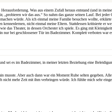
 Herausforderung. Was aus einem Zufall heraus entstand (und in meinen 
r, „probieren wir das aus.“ So nahm das ganze seinen Lauf. Bei jeder Ge
achen würde. Als ich einmal meine Familie besuchen wollte, erklärte e
 kennenlernen, nicht einmal meine Eltern. Stattdessen kritisierte er w
wie das Theater, in dessen Orchester ich spiele. Es ging mit Kleinigke
in nur bei geschlossener Tür im Badezimmer. Komplett verboten war es, 
 und sei es im Badezimmer, in meiner letzten Beziehung eine Beleidigu
ermin musste. Aber auch dann war ein Moment Ruhe selten gegeben. All
nicht mehr Zeit mit ihm verbringen würde. Ich fühlte mich sehr einge