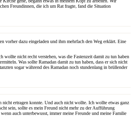
die Kirche gehe, begann etwas in meinem Kopf zu arbeiten. Wir
hen Freundinnen, die ich um Rat fragte, fand die Situation
ochen vorher dazu eingeladen und ihm mehrfach den Weg erklärt. Eine
 wollte nicht recht verstehen, was die Fastenzeit damit zu tun haben
 vermitteln. Was sollte Ramadan damit zu tun haben, dass er sich nicht
r tanzten sogar während des Ramadan noch stundenlang in brüllender
 nicht ertragen konnte. Und auch nicht wollte. Ich wollte etwas ganz
uscht sein, sollte es mein Freund nicht mehr zu der Aufführung
n, wenn auch unterbewusst, immer meine Freunde und meine Familie