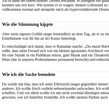
Als er dann bei einem unserer Treffen erwähnte, er (übrigens ein gl
kannten uns erst kurz. Wie konnte er es wagen, meinen Lebensstil zu 
vollkommen normal und stempelte mich als hyperventilierende Deuts
Wie die Stimmung kippte
Aber mein eigenes Gefühl siegte letztendlich an dem Tag, als er zu e
Eintrittskarte war für ihn an der Kasse hinterlegt.
Er entschuldigte sich damit, dass er Ramadan mache: „Du musst Rücks
sollte, dass mein Freund sich wie ein kleines ignorantes Arschloch ver
für eine Stunde in ein Publikum setzen, gute Musik und ein Theater
Hitze (die in unseren Probenräumen permanent herrscht) und entlockt
Wie ich die Sache beendete
Da wurde mir klar, dass ich seine Eifersucht (sogar gegenüber meiner
anderes. Ich wollte frisch verliebt nebeneinander aufwachen. Ich woll
schaffen. Und vor allem wollte ich mir nicht zweimal überlegen mü
gewesen, wie ich hinterher feststellte. Ich wollte meinen Partner au