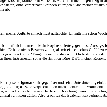
äubiger Moslem) könne nicht verstehen, warum ich nicht regelmäßig in 
kritisieren, ohne vorher nach Gründen zu fragen? Eine meiner muslimisc
che ab.
inem meiner Auftritte einfach nicht auftauchte. Ich hatte ihn schon W
icht auf mich nehmen.“ Mein Kopf rebellierte gegen diese Aussage. Ich
hielt. Er hatte nichts Besseres zu tun, als mir ein schlechtes Gefühl zu
stück genießen konnte? Einige meiner muslimischen Orchestermitgliede
en ihren Instrumenten sogar die richtigen Töne. Dafür meinen Respekt.
 Eltern), seine Ignoranz mir gegenüber und seine Unterdrückung einfach
te, „blöd nur, dass die Verpflichtungen rufen“ denken. Ich wollte enttä
ssen, wen ich vorziehen würde. In dieser „Beziehung“ wären es ohnehi
ch einmal vermissen dürfen. Also brach ich das Beziehungsexperiment ab.