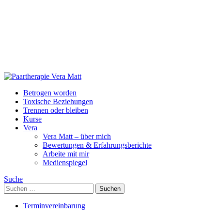
Skip
Paartherapie
to
Vera
Betrogen worden
content
Matt
Toxische Beziehungen
Trennen oder bleiben
Kurse
Vera
Vera Matt – über mich
Bewertungen & Erfahrungsberichte
Arbeite mit mir
Medienspiegel
Suche
Suchen
nach:
Terminvereinbarung