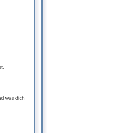
st.
.
nd was dich