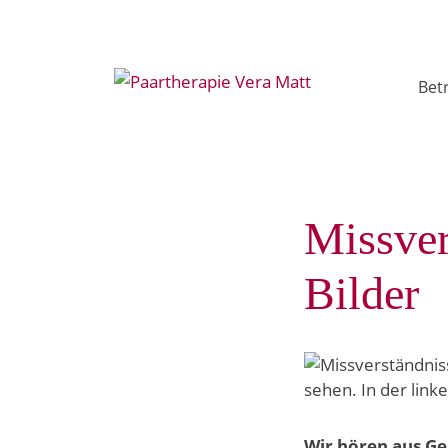
Paartherapie
Bet
Vera
Matt
Skip
to
content
Missver
Bilder
Wir hören aus Ge