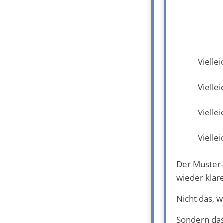
Viellei
Viellei
Viellei
Viellei
Der Muster-
wieder klar
Nicht das, w
Sondern das,