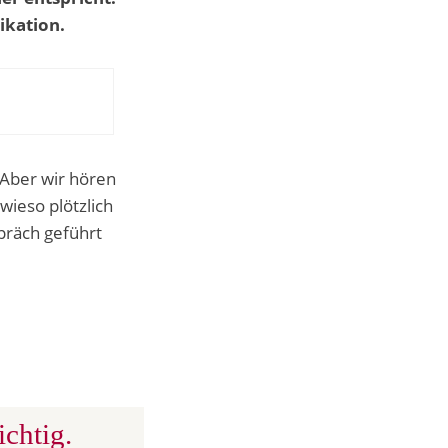
ikation.
Aber wir hören
ieso plötzlich
präch geführt
chtig.