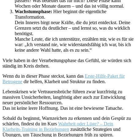
passiert? Was bedeutet das für mich? Diese Phase kann
Wochen oder Monate dauern – und das ist völlig normal.
Wachstumsphase:
Hier beginnt die eigentliche
Transformation.
Dein Inneres birgt neue Kräfte, die du jetzt entdeckst. Deine
Grenzen setzt du deutlicher – und lernst so, was du wirklich
benötigst.
Manche Leute, die ich unterstütze, erzählen mir, wie es für sie
war: „Ich verstand nie, wie widerstandsfähig ich war, bis ich
keine andere Wahl hatte, als es zu sein.“
Viele haben in der Verarbeitungsphase das Gefühl, sie würden sich
ständig im Kreis drehen.
Wenn du in dieser Phase steckst, kann das
Erste‑Hilfe‑Paket für
Betrogene
dir helfen, Klarheit und Struktur zu finden.
Lebenskrisen wie Vertrauensbrüche führen zwar kurzfristig zu
massiven Unsicherheiten, langfristig aber auch zur Entwicklung
neuer persönlicher Ressourcen.
Das ist keine leere Hoffnung. Das ist eine bewiesene Tatsache.
Sobald du beginnst, Warnzeichen zu erkennen und dein Gespür zu
schärfen, findest du im Kurs
Wahrheit oder Lüge? – Dein
Klarheits‑Training in Beziehungen
zusätzliche Strategien und
Übungen, um Täuschung in Beziehungen früh zu spüren.