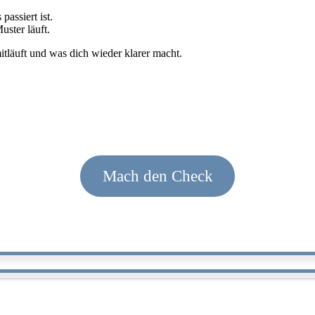
passiert ist.
uster läuft.
tläuft und was dich wieder klarer macht.
Mach den Check