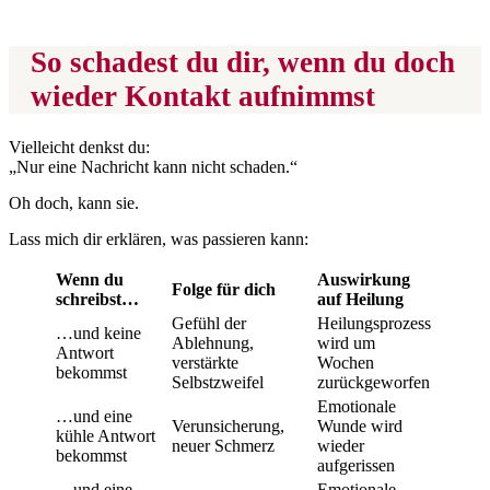
So schadest du dir, wenn du doch
wieder Kontakt aufnimmst
Vielleicht denkst du:
„Nur eine Nachricht kann nicht schaden.“
Oh doch, kann sie.
Lass mich dir erklären, was passieren kann:
Wenn du
Auswirkung
Folge für dich
schreibst…
auf Heilung
Gefühl der
Heilungsprozess
…und keine
Ablehnung,
wird um
Antwort
verstärkte
Wochen
bekommst
Selbstzweifel
zurückgeworfen
Emotionale
…und eine
Verunsicherung,
Wunde wird
kühle Antwort
neuer Schmerz
wieder
bekommst
aufgerissen
…und eine
Emotionale