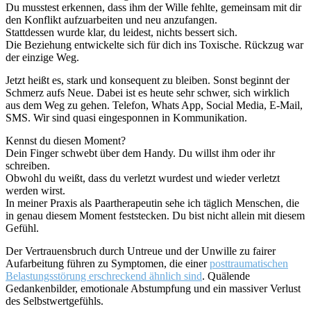
Du musstest erkennen, dass ihm der Wille fehlte, gemeinsam mit dir
den Konflikt aufzuarbeiten und neu anzufangen.
Stattdessen wurde klar, du leidest, nichts bessert sich.
Die Beziehung entwickelte sich für dich ins Toxische. Rückzug war
der einzige Weg.
Jetzt heißt es, stark und konsequent zu bleiben. Sonst beginnt der
Schmerz aufs Neue. Dabei ist es heute sehr schwer, sich wirklich
aus dem Weg zu gehen. Telefon, Whats App, Social Media, E-Mail,
SMS. Wir sind quasi eingesponnen in Kommunikation.
Kennst du diesen Moment?
Dein Finger schwebt über dem Handy. Du willst ihm oder ihr
schreiben.
Obwohl du weißt, dass du verletzt wurdest und wieder verletzt
werden wirst.
In meiner Praxis als Paartherapeutin sehe ich täglich Menschen, die
in genau diesem Moment feststecken. Du bist nicht allein mit diesem
Gefühl.
Der Vertrauensbruch durch Untreue und der Unwille zu fairer
Aufarbeitung führen zu Symptomen, die einer
posttraumatischen
Belastungsstörung erschreckend ähnlich sind
. Quälende
Gedankenbilder, emotionale Abstumpfung und ein massiver Verlust
des Selbstwertgefühls.