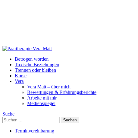
Skip
Paartherapie
to
Vera
Betrogen worden
content
Matt
Toxische Beziehungen
Trennen oder bleiben
Kurse
Vera
Vera Matt – über mich
Bewertungen & Erfahrungsberichte
Arbeite mit mir
Medienspiegel
Suche
Suchen
nach:
Terminvereinbarung